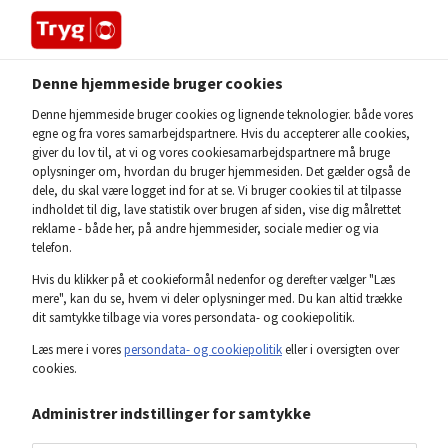
Denne hjemmeside bruger cookies
Home
Investor forside
Nøgletal og fakta
Denne hjemmeside bruger cookies og lignende teknologier. både vores
egne og fra vores samarbejdspartnere. Hvis du accepterer alle cookies,
giver du lov til, at vi og vores cookiesamarbejdspartnere må bruge
AKTIEN
oplysninger om, hvordan du bruger hjemmesiden. Det gælder også de
Nøgletal og fakta
dele, du skal være logget ind for at se. Vi bruger cookies til at tilpasse
indholdet til dig, lave statistik over brugen af siden, vise dig målrettet
reklame - både her, på andre hjemmesider, sociale medier og via
telefon.
Tryg er det ledende skadesforsikringsselskab i
Hvis du klikker på et cookieformål nedenfor og derefter vælger "Læs
Norden. Vi er den største aktør i Danmark og den
mere", kan du se, hvem vi deler oplysninger med. Du kan altid trække
fjerdestørste i Norge. I Sverige er vi det
dit samtykke tilbage via vores persondata- og cookiepolitik.
tredjestørste aktør på markedet.
Læs mere i vores
persondata- og cookiepolitik
eller i oversigten over
cookies.
Administrer indstillinger for samtykke