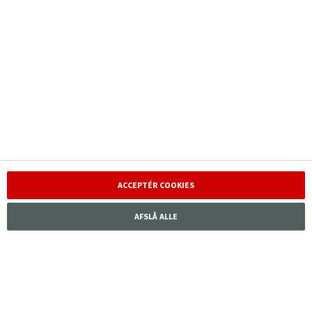
Nyheder
Kontakt kundeservice
Investor
Ansvarlighed
Karriere
ACCEPTÉR COOKIES
AFSLÅ ALLE
Tryg Forsikring A/S · Klausdalsbrovej 601, 2750 Ballerup, ·
CVR 24260666
Tryg er tilsluttet
Garantifonden for skadesforsikringsselskaber
Kontakt IR
Download