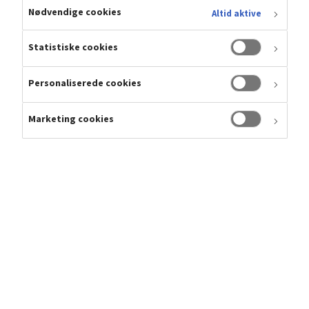
Nødvendige cookies
Altid aktive
Statistiske cookies
Personaliserede cookies
Marketing cookies
Nøgletal
Grafen forneden viser de historiske nøgletal for de
seneste fem år.
DKKm
2021
2022
2023
2024