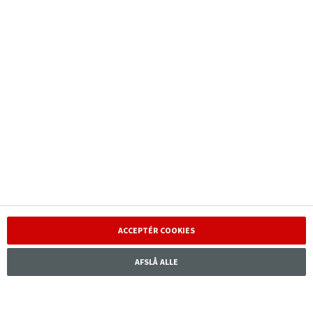
Nyheder
Kontakt kundeservice
Investor
Ansvarlighed
Karriere
ACCEPTÉR COOKIES
AFSLÅ ALLE
Tryg Forsikring A/S · Klausdalsbrovej 601, 2750 Ballerup, ·
CVR 24260666