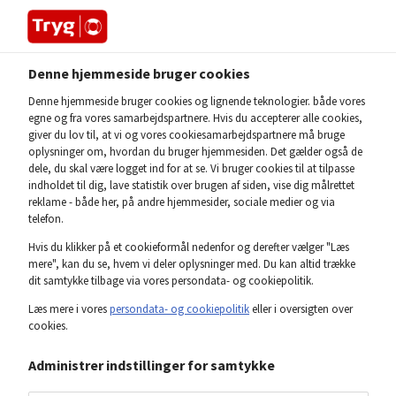
Denne hjemmeside bruger cookies
Home
Om os
Forretningen
Denne hjemmeside bruger cookies og lignende teknologier. både vores
egne og fra vores samarbejdspartnere. Hvis du accepterer alle cookies,
giver du lov til, at vi og vores cookiesamarbejdspartnere må bruge
OM TRYG
oplysninger om, hvordan du bruger hjemmesiden. Det gælder også de
Mød
forretningen
dele, du skal være logget ind for at se. Vi bruger cookies til at tilpasse
indholdet til dig, lave statistik over brugen af siden, vise dig målrettet
reklame - både her, på andre hjemmesider, sociale medier og via
telefon.
Se hvordan Tryg er organiseret og bliv klogere på
Hvis du klikker på et cookieformål nedenfor og derefter vælger "Læs
Trygs forskellige forretningsområder.
mere", kan du se, hvem vi deler oplysninger med. Du kan altid trække
dit samtykke tilbage via vores persondata- og cookiepolitik.
Læs mere i vores
persondata- og cookiepolitik
eller i oversigten over
cookies.
Administrer indstillinger for samtykke