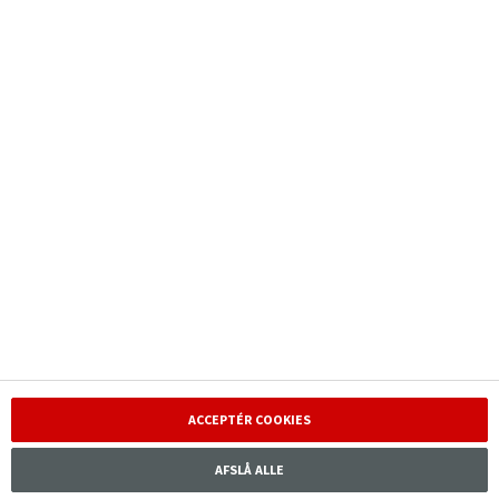
Nyheder
Kontakt kundeservice
Investor
Ansvarlighed
Karriere
ACCEPTÉR COOKIES
Tryg Forsikring A/S · Klausdalsbrovej 601, 2750 Ballerup, ·
CVR 24260666
AFSLÅ ALLE
Tryg er tilsluttet