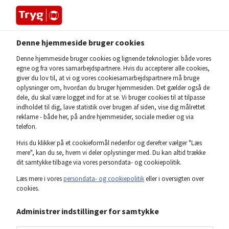
Denne hjemmeside bruger cookies
Home
Selskabsledelse
Ledelse
Bestyrelse
Oversigt bestyrelsen
Denne hjemmeside bruger cookies og lignende teknologier. både vores
egne og fra vores samarbejdspartnere. Hvis du accepterer alle cookies,
giver du lov til, at vi og vores cookiesamarbejdspartnere må bruge
oplysninger om, hvordan du bruger hjemmesiden. Det gælder også de
Mød
bestyrelsen
dele, du skal være logget ind for at se. Vi bruger cookies til at tilpasse
indholdet til dig, lave statistik over brugen af siden, vise dig målrettet
reklame - både her, på andre hjemmesider, sociale medier og via
telefon.
Her finder du en oversigt over Trygs bestyrelse. Klik på
Hvis du klikker på et cookieformål nedenfor og derefter vælger "Læs
et af de 15 medlemmer, for at læse deres cv.
mere", kan du se, hvem vi deler oplysninger med. Du kan altid trække
dit samtykke tilbage via vores persondata- og cookiepolitik.
Læs mere i vores
persondata- og cookiepolitik
eller i oversigten over
CV - Steffen Kragh
cookies.
Formand (uafhængig)
Administrer indstillinger for samtykke